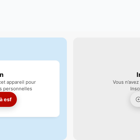
n
I
et appareil pour
Vous n’avez
s personnelles
Insc
 à
esf