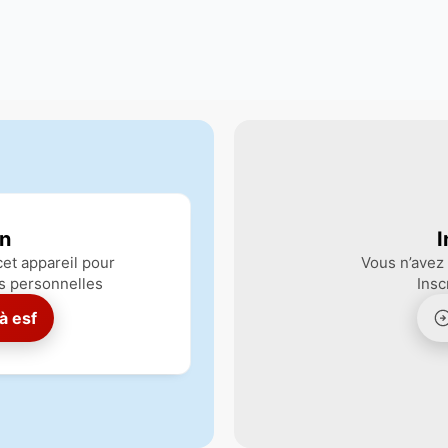
n
I
et appareil pour
Vous n’avez
s personnelles
Insc
 à
esf