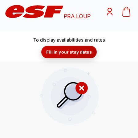
PRA LOUP
To display availabilities and rates
Fill in your stay dates