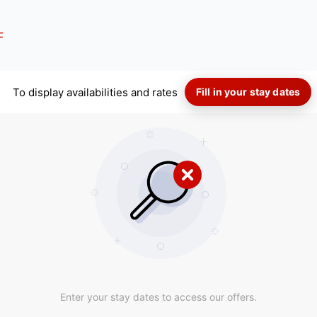
F
To display availabilities and rates
Fill in your stay dates
Enter your stay dates to access our offers.