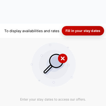
To display availabilities and rates
Fill in your stay dates
Enter your stay dates to access our offers.